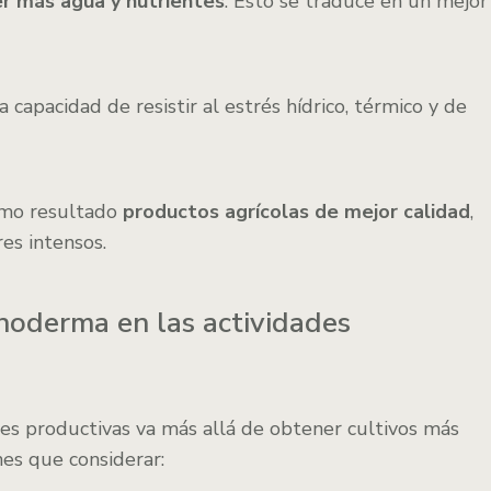
er más agua y nutrientes
. Esto se traduce en un mejor
capacidad de resistir al estrés hídrico, térmico y de
omo resultado
productos agrícolas de mejor calidad
,
es intensos.
ichoderma en las actividades
des productivas va más allá de obtener cultivos más
nes que considerar: